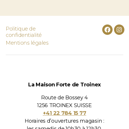
Politique de
Faceboo
Ins
confidentialité
Mentions légales
La Maison Forte de Troinex
Route de Bossey 4
1256 TROINEX SUISSE
+41 22 784 15 77
Horaires d’ouvertures magasin :
les samedis de 10h30 à 12h30,